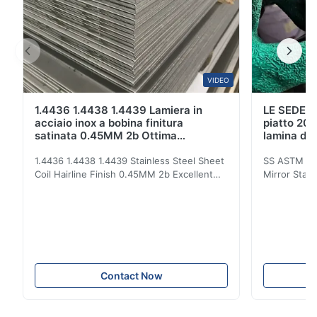
VIDEO
1.4436 1.4438 1.4439 Lamiera in
LE SEDERE
acciaio inox a bobina finitura
piatto 201
satinata 0.45MM 2b Ottima
lamina di 
resistenza alla corrosione
Ft
1.4436 1.4438 1.4439 Stainless Steel Sheet
SS ASTM 20
Coil Hairline Finish 0.45MM 2b Excellent
Mirror Stain
Corrosion Resistance Stainless steel is a
Metal Sheet 
kind of material with brightness close to
Description
mirror surface, tough and cold touch. It is a
Sheet Mater
relatively avant-garde decorative material
stainless s
with excellent corrosion resistance,
or as requ
formability, compatibility and toughness. It
required Edg
is used in heavy industry and light industry,
Thickness 
Contact Now
Daily necessities industry and architectural
Size 1000
decoration industries. 1. Stainless steel has
1219mmx2
1219mmx3048