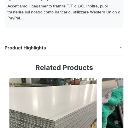
Accettiamo il pagamento tramite T/T o L/C. Inoltre, puoi
trasferire sul nostro conto bancario, utilizzare Western Union o
PayPal.
Product Highlights
Strisce in acciaio inossidabile 8K semi-dura 433 317L
Related Products
con servizio di piegatura Coil in acciaio inossidabile
certificato ASTM per la produzione di automobili
Specificativi del prodotto Nome del prodotto
Striscia/corola in acciaio inossidabile Distanze Come
richiesto Larghezza 3 mm-2000 mm o come ...