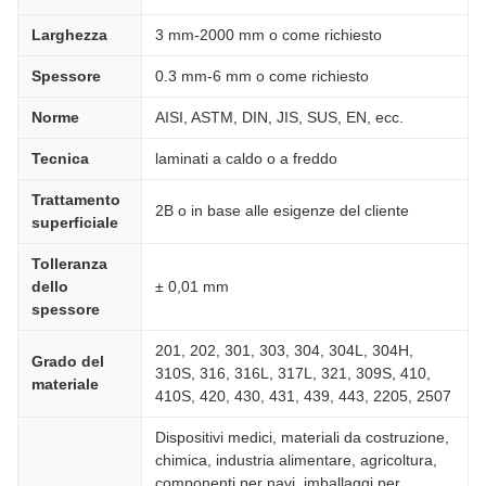
Larghezza
3 mm-2000 mm o come richiesto
Spessore
0.3 mm-6 mm o come richiesto
Norme
AISI, ASTM, DIN, JIS, SUS, EN, ecc.
Tecnica
laminati a caldo o a freddo
Trattamento
2B o in base alle esigenze del cliente
superficiale
Tolleranza
dello
± 0,01 mm
spessore
201, 202, 301, 303, 304, 304L, 304H,
Grado del
310S, 316, 316L, 317L, 321, 309S, 410,
materiale
410S, 420, 430, 431, 439, 443, 2205, 2507
Dispositivi medici, materiali da costruzione,
chimica, industria alimentare, agricoltura,
componenti per navi, imballaggi per