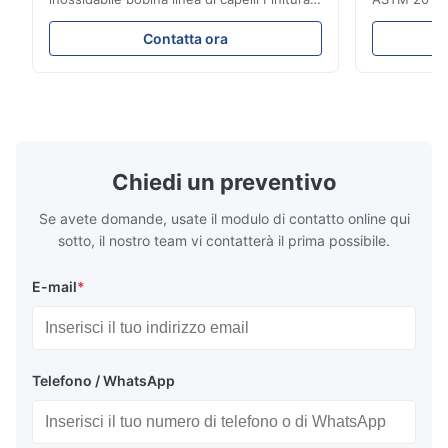
0.45MM 2b eccellente resistenza alla
di Inox 4x8 
corrosione L'acciaio inossidabile è un tipo
inossidabile
Contatta ora
di materiale con luminosità vicina alla
acciaio ino
superficie dello specchio, un tocco duro e
Strato di ac
freddo.formabilitàL'acciaio inossidabile è ...
piatto di acc
200/300/400
Chiedi un preventivo
Se avete domande, usate il modulo di contatto online qui
sotto, il nostro team vi contatterà il prima possibile.
E-mail
*
Telefono / WhatsApp