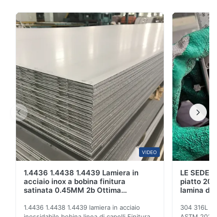
specchio OEM ODM Panoramica del prodotto Le
nostre lamiere in acciaio inossidabile presentano
superfici lisce, elevata plasticità, tenacità e resistenza
meccanica. Offrono un'eccellente resistenza alla ...
VIDEO
1.4436 1.4438 1.4439 Lamiera in
LE SEDERE
acciaio inox a bobina finitura
piatto 201
satinata 0.45MM 2b Ottima
lamina di 
resistenza alla corrosione
Ft
1.4436 1.4438 1.4439 lamiera in acciaio
304 316L 31
inossidabile bobina linea di capelli Finitura
ASTM 201 ri