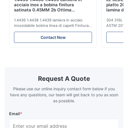
acciaio inox a bobina finitura
piatto 201
satinata 0.45MM 2b Ottima
lamina di 
resistenza alla corrosione
Ft
1.4436 1.4438 1.4439 lamiera in acciaio
304 316L 31
inossidabile bobina linea di capelli Finitura
ASTM 201 ri
0.45MM 2b eccellente resistenza alla
di Inox 4x8 
corrosione L'acciaio inossidabile è un tipo
inossidabile
Contact Now
di materiale con luminosità vicina alla
acciaio ino
superficie dello specchio, un tocco duro e
Strato di ac
freddo.formabilitàL'acciaio inossidabile è ...
piatto di acc
200/300/400
Request A Quote
Please use our online inquiry contact form below if you
have any questions, our team will get back to you as soon
as possible.
Email
*