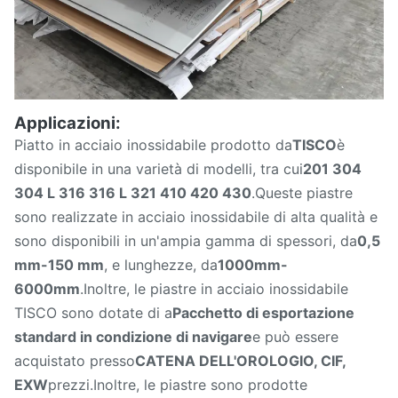
Applicazioni:
Piatto in acciaio inossidabile prodotto da
TISCO
è
disponibile in una varietà di modelli, tra cui
201 304
304 L 316 316 L 321 410 420 430
.Queste piastre
sono realizzate in acciaio inossidabile di alta qualità e
sono disponibili in un'ampia gamma di spessori, da
0,5
mm-150 mm
, e lunghezze, da
1000mm-
6000mm
.Inoltre, le piastre in acciaio inossidabile
TISCO sono dotate di a
Pacchetto di esportazione
standard in condizione di navigare
e può essere
acquistato presso
CATENA DELL'OROLOGIO, CIF,
EXW
prezzi.Inoltre, le piastre sono prodotte