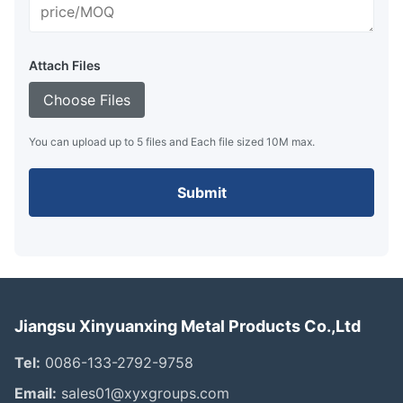
Attach Files
Choose Files
You can upload up to 5 files and Each file sized 10M max.
Submit
Jiangsu Xinyuanxing Metal Products Co.,Ltd
Tel:
0086-133-2792-9758
Email:
sales01@xyxgroups.com