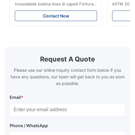
inossidabile bobina linea di capelli Finitura
ASTM 201 ri
0.45MM 2b eccellente resistenza alla
di Inox 4x8 
corrosione L'acciaio inossidabile è un tipo
inossidabile
Contact Now
di materiale con luminosità vicina alla
acciaio ino
superficie dello specchio, un tocco duro e
Strato di ac
freddo.formabilitàL'acciaio inossidabile è ...
piatto di acc
200/300/400
Request A Quote
Please use our online inquiry contact form below if you
have any questions, our team will get back to you as soon
as possible.
Email
*
Phone / WhatsApp