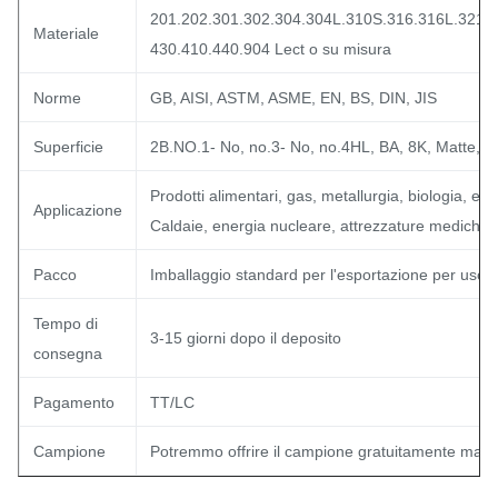
201.202.301.302.304.304L.310S.316.316L.321.
Materiale
430.410.440.904 Lect o su misura
Norme
GB, AISI, ASTM, ASME, EN, BS, DIN, JIS
Superficie
2B.NO.1- No, no.3- No, no.4HL, BA, 8K, Matte, Sa
Prodotti alimentari, gas, metallurgia, biologia, elet
Applicazione
Caldaie, energia nucleare, attrezzature mediche, fe
Pacco
Imballaggio standard per l'esportazione per uso 
Tempo di
3-15 giorni dopo il deposito
consegna
Pagamento
TT/LC
Campione
Potremmo offrire il campione gratuitamente ma no