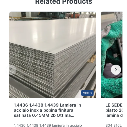
Related Products
lamiera in acciaio inossidabile lamiera inossidabile 2B
BA 6K 8K Surafce Finito Descrizione del prodotto È
adatto per edifici industriali e civili magazzino
struttura speciale largespan acciaio tetto delle pareti
del edificio econ peso leggero, alta ...
VIDEO
1.4436 1.4438 1.4439 Lamiera in
LE SEDERE
acciaio inox a bobina finitura
piatto 201
satinata 0.45MM 2b Ottima
lamina di 
resistenza alla corrosione
Ft
1.4436 1.4438 1.4439 lamiera in acciaio
304 316L 31